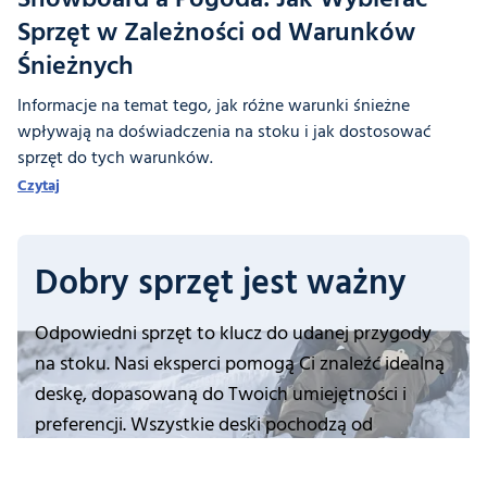
Sprzęt w Zależności od Warunków
Śnieżnych
Informacje na temat tego, jak różne warunki śnieżne
wpływają na doświadczenia na stoku i jak dostosować
sprzęt do tych warunków.
Czytaj
Dobry sprzęt jest ważny
Odpowiedni sprzęt to klucz do udanej przygody
na stoku. Nasi eksperci pomogą Ci znaleźć idealną
deskę, dopasowaną do Twoich umiejętności i
preferencji. Wszystkie deski pochodzą od
renomowanych producentów, gwarantując Ci
komfort podczas jazdy. Zaufaj nam i zaplanuj